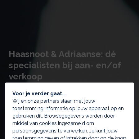
Haasnoot & Adriaanse: dé
specialisten bij aan- en/of
verkoop
assurantieportefeuilles & -
Voor je verder gaat...
ondernemingen!
Wij en onze partners slaan met jouw
toestemming informatie op jouw apparaat op en
gebruiken dit. Browsegegevens worden door
middel van cookies ingezameld om
persoonsgegevens te verwerken. Je kunt jouw
toestemming geven of intrekken door op de knop